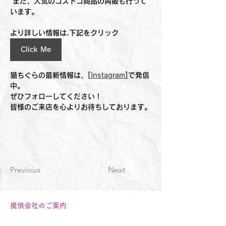
 また、人気のコストコ商品の再販も行って
います。
より詳しい情報は,下記をクリック
Click Me
猫ちぐらの最新情報は
、
[
Instagram
]
で発信
中。
ぜひフォローしてください！
皆様のご来店を心よりお待ちしております。
Previous
Next
提供会社のご案内
デイサービス/ 訪問介護/ 住宅型有料老人ホ
ームは「株式会社さくらの季」がご提供して